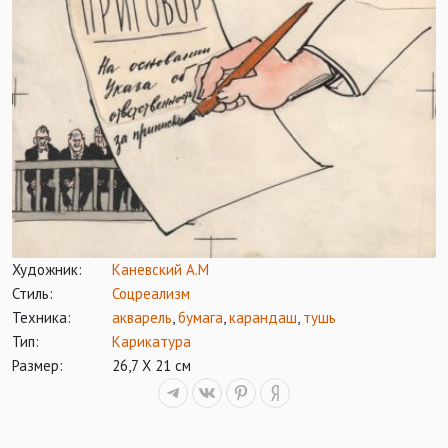
Художник:
Каневский А.М
Стиль:
Соцреализм
Техника:
акварель
,
бумага
,
карандаш
,
тушь
Тип:
Карикатура
Размер:
26,7 Х 21 см