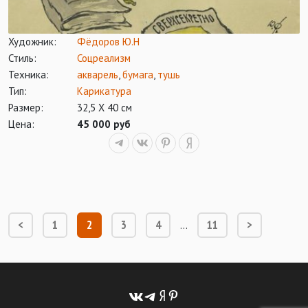
Художник:
Фёдоров Ю.Н
Стиль:
Соцреализм
Техника:
акварель
,
бумага
,
тушь
Тип:
Карикатура
Размер:
32,5 Х 40 см
Цена:
45 000 руб
<
1
2
3
4
11
>
…