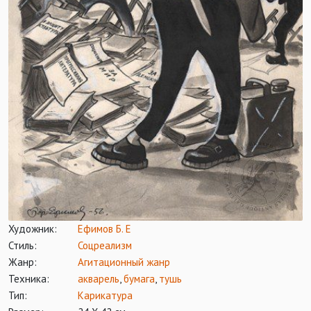
Художник:
Ефимов Б. Е
Стиль:
Соцреализм
Жанр:
Агитационный жанр
Техника:
акварель
,
бумага
,
тушь
Тип:
Карикатура