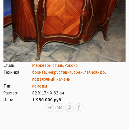
Стиль:
Маркетри стиль
,
Рококо
Техника:
бронза
,
инкрустация
,
орех
,
палисандр
,
поделочный камень
Тип:
комоды
Размер:
82 Х 134 Х 82 см
Цена:
1 950 000 руб