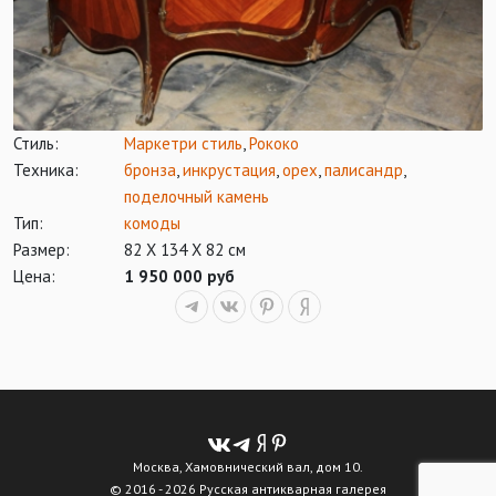
Стиль:
Маркетри стиль
,
Рококо
Техника:
бронза
,
инкрустация
,
орех
,
палисандр
,
поделочный камень
Тип:
комоды
Размер:
82 Х 134 Х 82 см
Цена:
1 950 000 руб
Москва, Хамовнический вал, дом 10.
© 2016 - 2026 Русская антикварная галерея