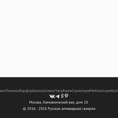
кое
Плакаты
Фарфор
Бронза
Стекло
Часы
Книги
Скульптура
Мебель
Серебро
Москва, Хамовнический вал, дом 10.
© 2016 - 2026 Русская антикварная галерея