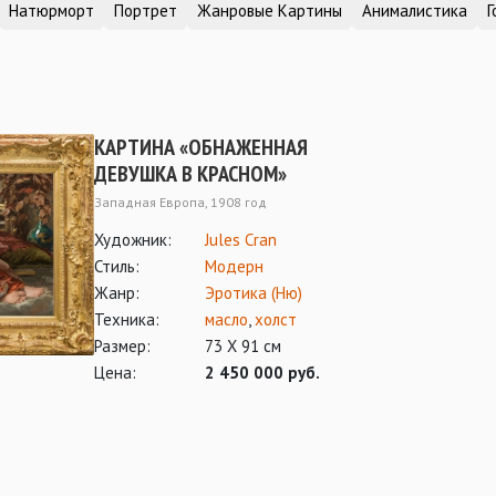
Натюрморт
Портрет
Жанровые Картины
Анималистика
Г
КАРТИНА «ОБНАЖЕННАЯ
ДЕВУШКА В КРАСНОМ»
Западная Европа, 1908 год
Художник:
Jules Cran
Стиль:
Модерн
Жанр:
Эротика (Ню)
Техника:
масло
,
холст
Размер:
73 Х 91 см
Цена:
2 450 000 руб.