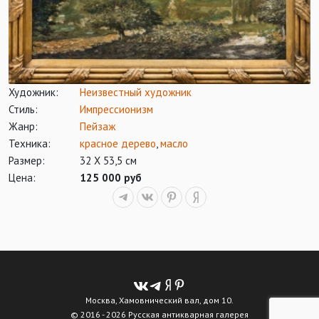
Художник:
Неизвестный художник
Стиль:
Импрессионизм
Жанр:
Пейзаж
Техника:
красное дерево
,
масло
Размер:
32 Х 53,5 см
Цена:
125 000 руб
Москва, Хамовнический вал, дом 10.
© 2016 - 2026 Русская антикварная галерея