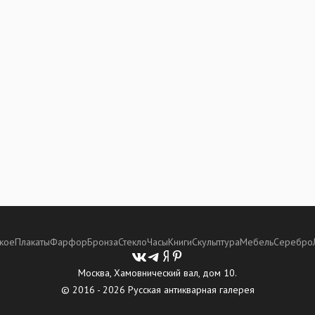
кое
Плакаты
Фарфор
Бронза
Стекло
Часы
Книги
Скульптура
Мебель
Серебро
Москва, Хамовнический вал, дом 10.
© 2016 - 2026 Русская антикварная галерея