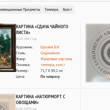
оллекционные Предметы
Темпера
Холст
КАРТИНА «СДАЧА ЧАЙНОГО
ЛИСТА»
СССР, 1951 год
Художник:
Шухаев В.И.
Стиль:
Соцреализм
Жанр:
Жанровые картины
Техника:
темпера
,
холст
Размер:
71,7 Х 90,2 см
Цена:
По запросу
КАРТИНА «НАТЮРМОРТ С
ОВОЩАМИ»
СССР, 1970 год