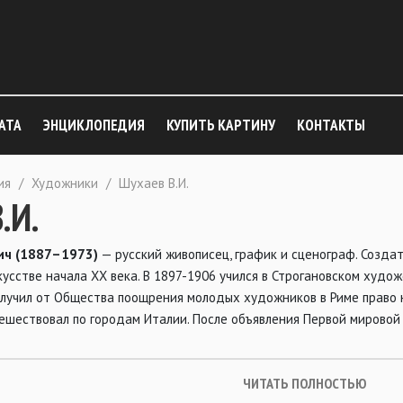
АТА
ЭНЦИКЛОПЕДИЯ
КУПИТЬ КАРТИНУ
КОНТАКТЫ
ия
/
Художники
/
Шухаев В.И.
.И.
ич (1887–1973)
— русский живописец, график и сценограф. Создате
кусстве начала ХХ века. В 1897-1906 учился в Строгановском худож
получил от Общества поощрения молодых художников в Риме право
тешествовал по городам Италии. После объявления Первой мировой
ЧИТАТЬ ПОЛНОСТЬЮ