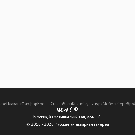
кое
Плакаты
Фарфор
Бронза
Стекло
Часы
Книги
Скульптура
Мебель
Серебро
Москва, Хамовнический вал, дом 10.
© 2016 - 2026 Русская антикварная галерея