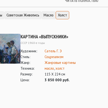
ЧИТАТЬ ПОЛНОСТЬЮ
ты
Советская Живопись
Масло
Холст
КАРТИНА «ВЫПУСКНИКИ»
СССР 1960-е годы
Художник:
Сатель Г. Э
Стиль:
Соцреализм
Жанр:
Жанровые картины
Техника:
масло
,
холст
Размер:
115 Х 224 см
Цена:
3 850 000 руб.