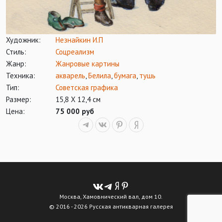
Художник:
Незнайкин И.П
Стиль:
Соцреализм
Жанр:
Жанровые картины
Техника:
акварель
,
Белила
,
бумага
,
тушь
Тип:
Советская графика
Размер:
15,8 Х 12,4 см
Цена:
75 000 руб
Москва, Хамовнический вал, дом 10.
© 2016 - 2026 Русская антикварная галерея