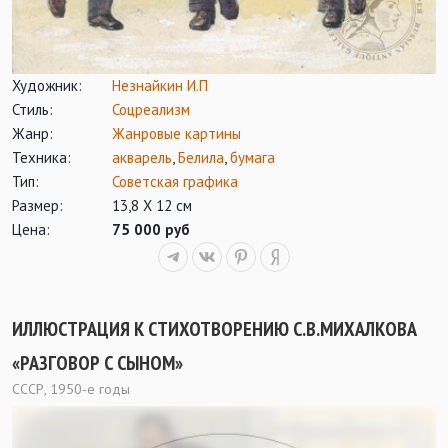
Художник:
Незнайкин И.П
Стиль:
Соцреализм
Жанр:
Жанровые картины
Техника:
акварель
,
Белила
,
бумага
Тип:
Советская графика
Размер:
13,8 Х 12 см
Цена:
75 000 руб
ИЛЛЮСТРАЦИЯ К СТИХОТВОРЕНИЮ С.В.МИХАЛКОВА
«РАЗГОВОР С СЫНОМ»
СССР, 1950-е годы