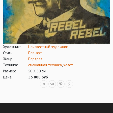
Художник:
Неизвестный художник
Стиль:
Поп-арт
Жанр:
Портрет
Техника:
смешанная техника
,
холст
Размер:
50 Х 50 см
Цена:
55 000 руб