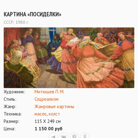
КАРТИНА «ПОСИДЕЛКИ»
СССР, 1980 г.
Художник:
Митюшев П. М.
Стиль:
Соцреализм
Жанр:
Жанровые картины
Техника:
масло
,
холст
Размер:
115 Х 249 см
Цена:
1 150 00 руб