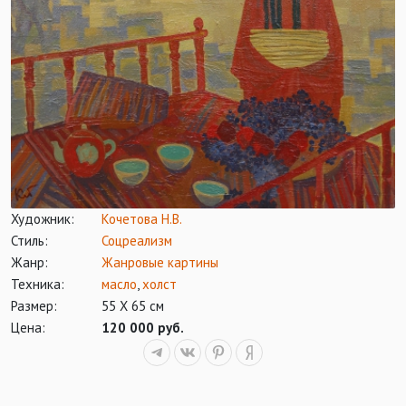
Художник:
Кочетова Н.В.
Стиль:
Соцреализм
Жанр:
Жанровые картины
Техника:
масло
,
холст
Размер:
55 Х 65 см
Цена:
120 000 руб.