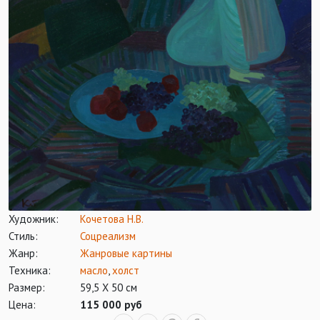
Художник:
Кочетова Н.В.
Стиль:
Соцреализм
Жанр:
Жанровые картины
Техника:
масло
,
холст
Размер:
59,5 Х 50 см
Цена:
115 000 руб