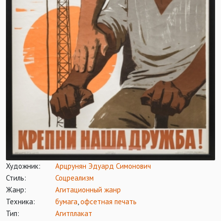
Художник:
Арцрунян Эдуард Симонович
Стиль:
Соцреализм
Жанр:
Агитационный жанр
Техника:
бумага
,
офсетная печать
Тип:
Агитплакат