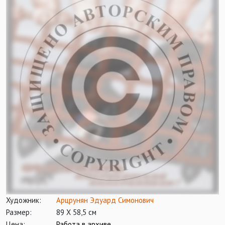
Художник:
Арцрунян Эдуард Симонович
Размер:
89 Х 58,5 см
Цена:
Работа в архиве