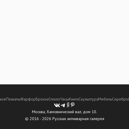
кое
Плакаты
Фарфор
Бронза
Стекло
Часы
Книги
Скульптура
Мебель
Серебро
Москва, Хамовнический вал, дом 10.
© 2016 - 2026 Русская антикварная галерея