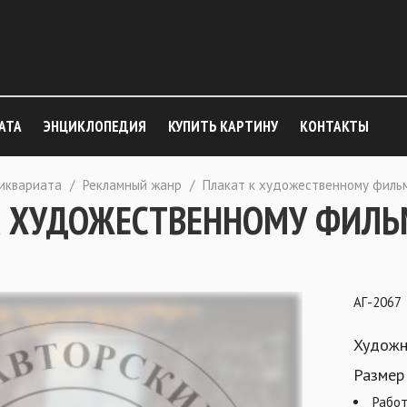
АТА
ЭНЦИКЛОПЕДИЯ
КУПИТЬ КАРТИНУ
КОНТАКТЫ
тиквариата
/
Рекламный жанр
/
Плакат к художественному филь
К ХУДОЖЕСТВЕННОМУ ФИЛЬ
АГ-2067
Художн
Размер
Работ