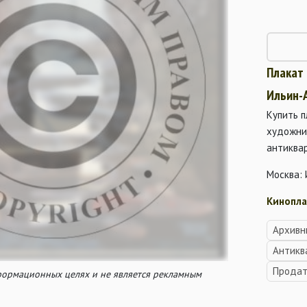
Плакат
Ильин-
Купить 
художни
антиква
Москва:
Кинопла
Архивн
Антикв
Продат
нформационных целях и не является рекламным