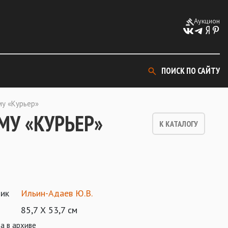
Аукцион
ПОИСК ПО САЙТУ
му «Курьер»
МУ «КУРЬЕР»
К КАТАЛОГУ
ик
Ильин-Адаев Ю.В.
85,7 Х 53,7 см
а в архиве