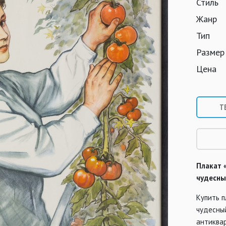
Стиль
Жанр
Тип
Размер
Цена
Т
Плакат 
чудесны
Купить п
чудесны
антиквар