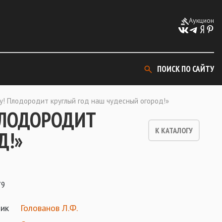
Аукцион
ПОИСК ПО САЙТУ
у! Плодородит круглый год наш чудесный огород!»
ПЛОДОРОДИТ
К КАТАЛОГУ
Д!»
79
ик
Голованов Л.Ф.