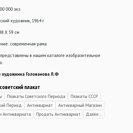
00 000 экз.
тский художник, 1964 г.
88 Х 59 см
ние: современная рама
 представлены в нашем каталоге изобразительное
о.
 художника Голованова Л.Ф
 советский плакат
ы
Плакаты Советского Периода
Плакаты СССР
кий Период
Антиквариат
Антикварный Магазин
н Антиквариата
Продать Антиквариат
Далее...