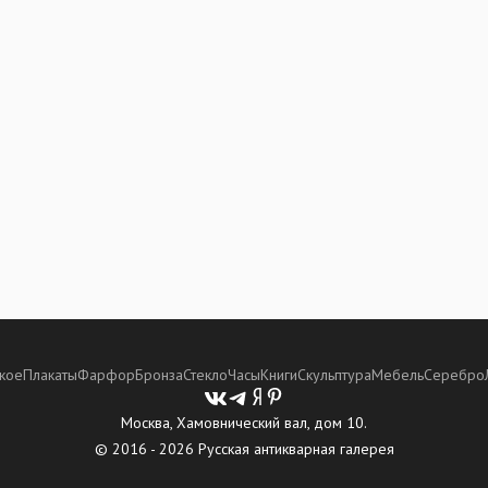
кое
Плакаты
Фарфор
Бронза
Стекло
Часы
Книги
Скульптура
Мебель
Серебро
Москва, Хамовнический вал, дом 10.
© 2016 - 2026 Русская антикварная галерея