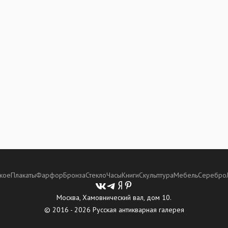
кое
Плакаты
Фарфор
Бронза
Стекло
Часы
Книги
Скульптура
Мебель
Серебро
Москва, Хамовнический вал, дом 10.
© 2016 - 2026 Русская антикварная галерея