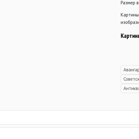
Размер в
Картины
изобрази
Картин
Аванга
Советс
Антикв