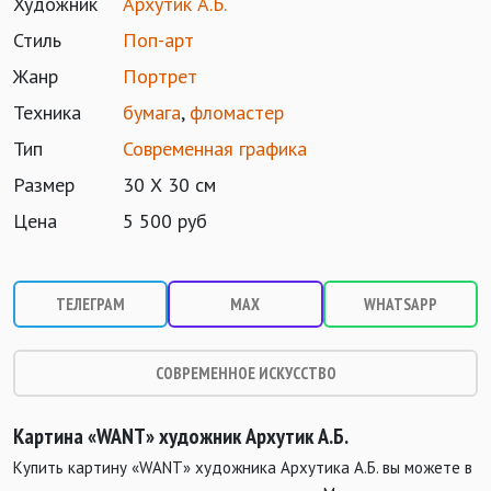
Художник
Архутик А.Б.
Стиль
Поп-арт
Жанр
Портрет
Техника
бумага
,
фломастер
Тип
Современная графика
Размер
30 Х 30 см
Цена
5 500 руб
ТЕЛЕГРАМ
MAX
WHATSAPP
СОВРЕМЕННОЕ ИСКУССТВО
Картина «WANT» художник Архутик А.Б.
Купить картину «WANT» художника Архутика А.Б. вы можете в