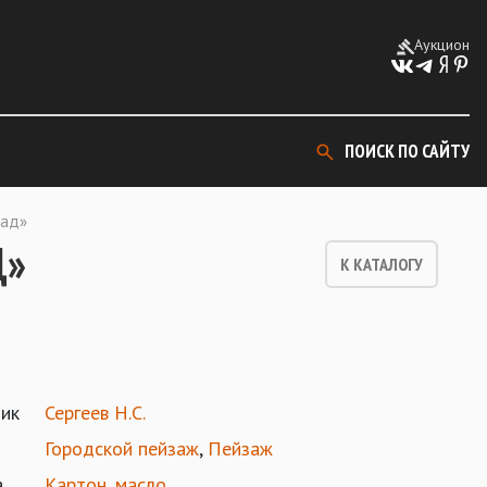
Аукцион
ПОИСК ПО САЙТУ
рад»
Д»
К КАТАЛОГУ
ик
Сергеев Н.С.
Городской пейзаж
,
Пейзаж
а
Картон
,
масло