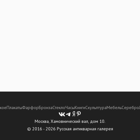
кое
Плакаты
Фарфор
Бронза
Стекло
Часы
Книги
Скульптура
Мебель
Серебро
Москва, Хамовнический вал, дом 10.
© 2016 - 2026 Русская антикварная галерея