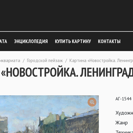
АТА
ЭНЦИКЛОПЕДИЯ
КУПИТЬ КАРТИНУ
КОНТАКТЫ
тиквариата
/
Городской пейзаж
/
Картина «Новостройка. Ленинг
 «НОВОСТРОЙКА. ЛЕНИНГРА
АГ-1544
Художн
Жанр
Техник