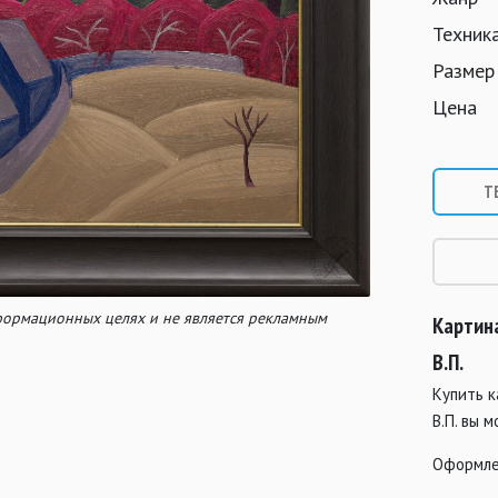
Техник
Размер
Цена
Т
нформационных целях и не является рекламным
Картина
В.П.
Купить 
В.П. вы 
Оформле