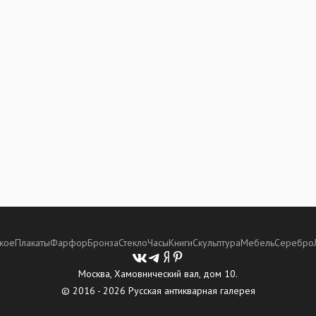
кое
Плакаты
Фарфор
Бронза
Стекло
Часы
Книги
Скульптура
Мебель
Серебро
Москва, Хамовнический вал, дом 10.
© 2016 - 2026 Русская антикварная галерея