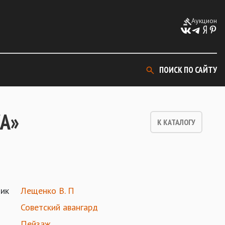
Аукцион
ПОИСК ПО САЙТУ
СА»
К КАТАЛОГУ
ик
Лещенко В. П
Советский авангард
Пейзаж