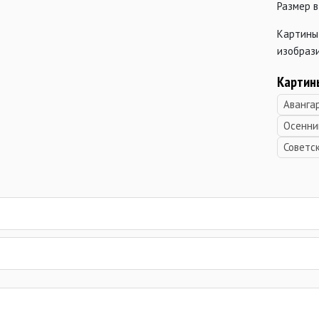
Размер в
Картины
изобрази
Картин
Аванга
Осенни
Советс