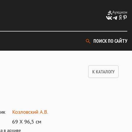
Аукцион
ПОИСК ПО САЙТУ
К КАТАЛОГУ
ик
Козловский А.В.
69 Х 96,5 см
а в архиве