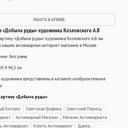
РАБОТА В АРХИВЕ
а «Добыча руды» художника Козловского А.В
артину «Добыча руды» художника Козловского А.В. вы
в нашем антикварном интернет магазине в Москве
ние: Без рамы
69 Х 96,5 см
 художника представлены в каталоге изобразительное
о
картину «Добыча руды»
ый Каталог
Советская Графика
Советский Период
ариат
Антикварный Магазин
Магазин Антиквариата
ь Антиквариат
Купить Антиквариат
Далее...