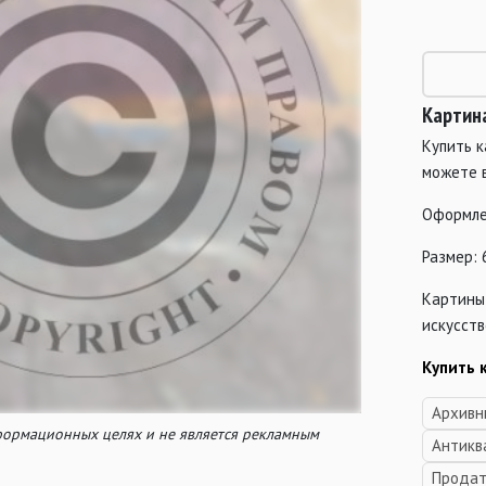
Картин
Купить к
можете 
Оформле
Размер: 
Картины
искусств
Купить 
Архивн
нформационных целях и не является рекламным
Антикв
Продат