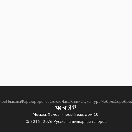
кое
Плакаты
Фарфор
Бронза
Стекло
Часы
Книги
Скульптура
Мебель
Серебро
Москва, Хамовнический вал, дом 10.
© 2016 - 2026 Русская антикварная галерея