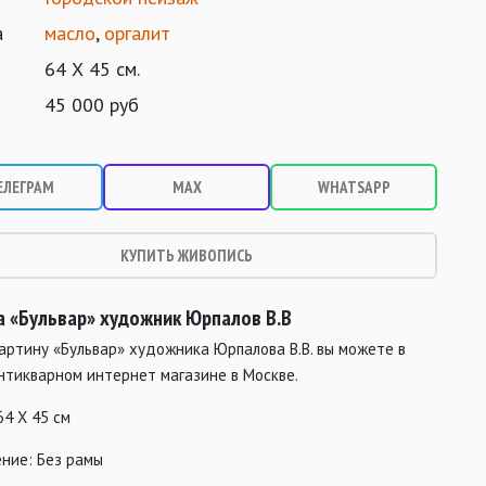
а
масло
,
оргалит
64 Х 45 см.
45 000 руб
ЕЛЕГРАМ
MAX
WHATSAPP
КУПИТЬ ЖИВОПИСЬ
а «Бульвар» художник Юрпалов В.В
артину «Бульвар» художника Юрпалова В.В. вы можете в
нтикварном интернет магазине в Москве.
64 Х 45 см
ние: Без рамы