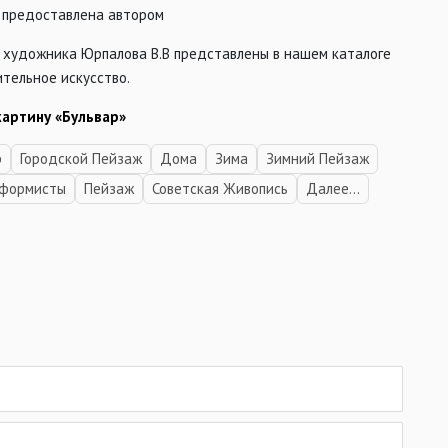
 предоставлена автором
 художника Юрпалова В.В представлены в нашем каталоге
тельное искусство.
картину «Бульвар»
р
Городской Пейзаж
Дома
Зима
Зимний Пейзаж
нформисты
Пейзаж
Советская Живопись
Далее...