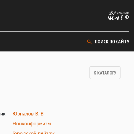
Аукцион
ПОИСК ПО САЙТУ
К КАТАЛОГУ
ик
Юрпалов В. В
Нонконформизм
Городской пейзаж