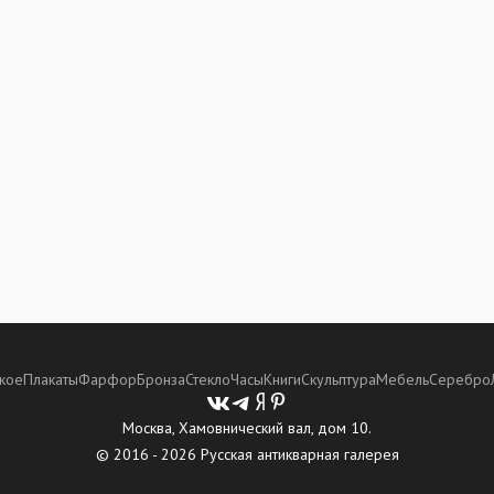
кое
Плакаты
Фарфор
Бронза
Стекло
Часы
Книги
Скульптура
Мебель
Серебро
Москва, Хамовнический вал, дом 10.
© 2016 - 2026 Русская антикварная галерея