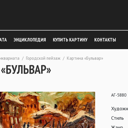
АТА
ЭНЦИКЛОПЕДИЯ
КУПИТЬ КАРТИНУ
КОНТАКТЫ
тиквариата
/
Городской пейзаж
/
Картина «Бульвар»
 «БУЛЬВАР»
АГ-5880
Художн
Стиль
Жанр