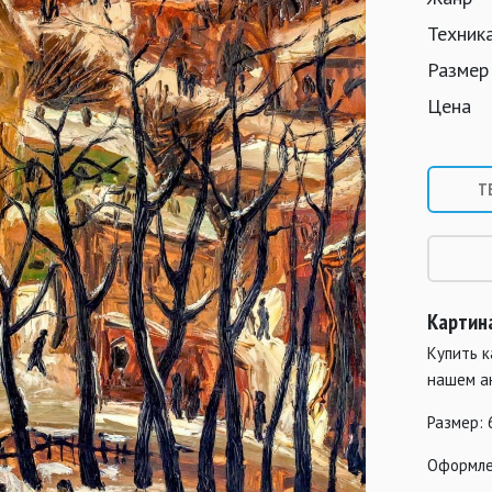
Техник
Размер
Цена
Т
Картин
Купить к
нашем а
Размер: 
Оформле