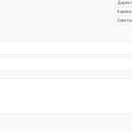
Дирек
Карика
Советс