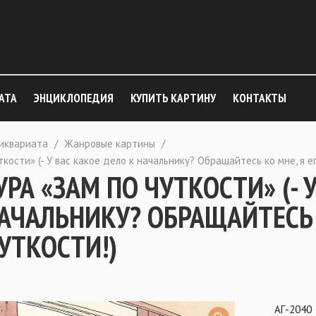
АТА
ЭНЦИКЛОПЕДИЯ
КУПИТЬ КАРТИНУ
КОНТАКТЫ
тиквариата
/
Жанровые картины
/
кости» (- У вас какое дело к начальнику? Обращайтесь ко мне, я ег
РА «ЗАМ ПО ЧУТКОСТИ» (- 
АЧАЛЬНИКУ? ОБРАЩАЙТЕСЬ К
УТКОСТИ!)
АГ-2040