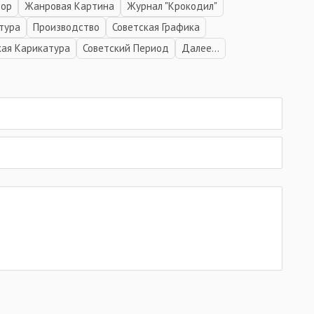
тор
Жанровая Картина
Журнал "Крокодил"
тура
Производство
Советская Графика
кая Карикатура
Советский Период
Далее...