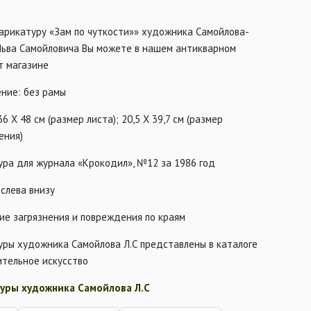
арикатуру «Зам по чуткости»» художника Самойлова-
Льва Самойловича Вы можете в нашем антикварном
т магазине
ние: без рамы
36 Х 48 см (размер листа); 20,5 Х 39,7 см (размер
ения)
ура для журнала «Крокодил», №12 за 1986 год
слева внизу
ие загрязнения и повреждения по краям
уры художника Самойлова Л.С представлены в каталоге
ительное искусство
уры художника Самойлова Л.С