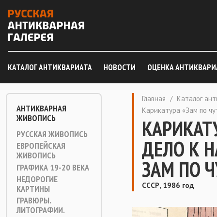
КАТАЛОГ АНТИКВАРИАТА
НОВОСТИ
ОЦЕНКА АНТИКВАРИ
Главная
/
Каталог ан
АНТИКВАРНАЯ
Карикатура «Зам по чут
ЖИВОПИСЬ
КАРИКАТУ
РУССКАЯ ЖИВОПИСЬ
ДЕЛО К Н
ЕВРОПЕЙСКАЯ
ЖИВОПИСЬ
ЗАМ ПО Ч
ГРАФИКА 19-20 ВЕКА
НЕДОРОГИЕ
СССР, 1986 год
КАРТИНЫ
ГРАВЮРЫ.
ЛИТОГРАФИИ.