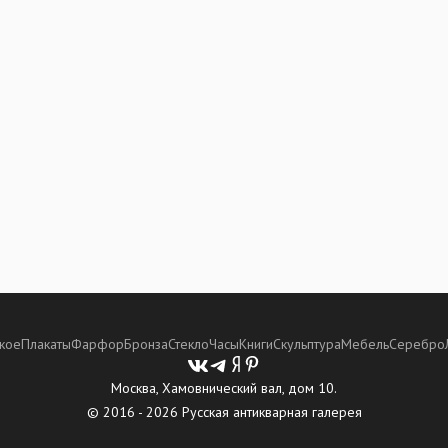
кое
Плакаты
Фарфор
Бронза
Стекло
Часы
Книги
Скульптура
Мебель
Серебро
Москва, Хамовнический вал, дом 10.
© 2016 - 2026 Русская антикварная галерея