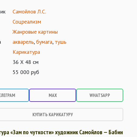
ик
Самойлов Л.С.
Соцреализм
Жанровые картины
а
акварель
,
бумага
,
тушь
Карикатура
36 Х 48 см
55 000 руб
ЕЛЕГРАМ
MAX
WHATSAPP
КУПИТЬ КАРИКАТУРУ
тура «Зам по чуткости» художник Самойлов — Бабин