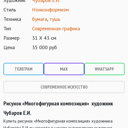
Художник
Чубаров Е.И.
Стиль
Нонконформизм
Техника
бумага
,
тушь
Тип
Современная графика
Размер
31 Х 43 см
Цена
35 000 руб
ТЕЛЕГРАМ
MAX
WHATSAPP
СОВРЕМЕННОЕ ИСКУССТВО
Рисунок «Многофигурная композиция» художник
Чубаров Е.И.
Купить рисунок «Многофигурная композиция» художника
Чубарова Е.И. вы можете в нашем антикварном интернет-