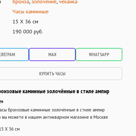
а
бронза
,
золочение
,
чеканка
Часы каминные
15 Х 36 см
190 000 руб.
ЕЛЕГРАМ
MAX
WHATSAPP
КУПИТЬ ЧАСЫ
ронзовые каминные золочённые в стиле ампир
е»
часы бронзовые каминные золочённые в стиле ампир
» вы можете в нашем антикварном магазине в Москве
15 Х 36 см