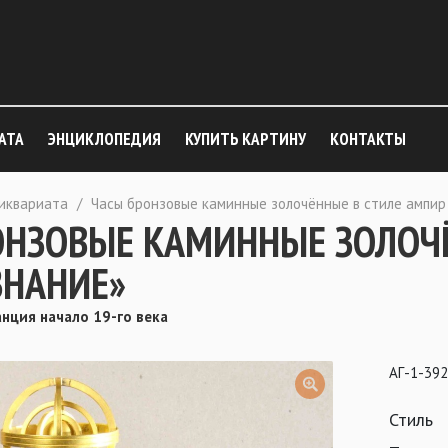
АТА
ЭНЦИКЛОПЕДИЯ
КУПИТЬ КАРТИНУ
КОНТАКТЫ
тиквариата
/
Часы бронзовые каминные золочённые в стиле ампир
ОНЗОВЫЕ КАМИННЫЕ ЗОЛОЧ
ЗНАНИЕ»
нция начало 19-го века
АГ-1-39
Стиль