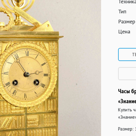
Техник
Тип
Размер
Цена
Т
Часы б
«Знани
Купить 
«Знание
Размер: 