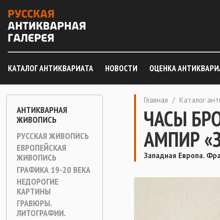
КАТАЛОГ АНТИКВАРИАТА
НОВОСТИ
ОЦЕНКА АНТИКВАРИ
Главная
/
Каталог ан
АНТИКВАРНАЯ
ЧАСЫ БР
ЖИВОПИСЬ
АМПИР «
РУССКАЯ ЖИВОПИСЬ
ЕВРОПЕЙСКАЯ
Западная Европа. Фра
ЖИВОПИСЬ
ГРАФИКА 19-20 ВЕКА
НЕДОРОГИЕ
КАРТИНЫ
ГРАВЮРЫ.
ЛИТОГРАФИИ.