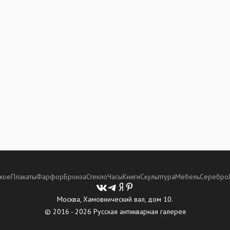
кое
Плакаты
Фарфор
Бронза
Стекло
Часы
Книги
Скульптура
Мебель
Серебро
Москва, Хамовнический вал, дом 10.
© 2016 - 2026 Русская антикварная галерея