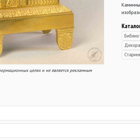
Каминные
изобраз
Катало
Библио
Декора
Старин
нформационных целях и не является рекламным