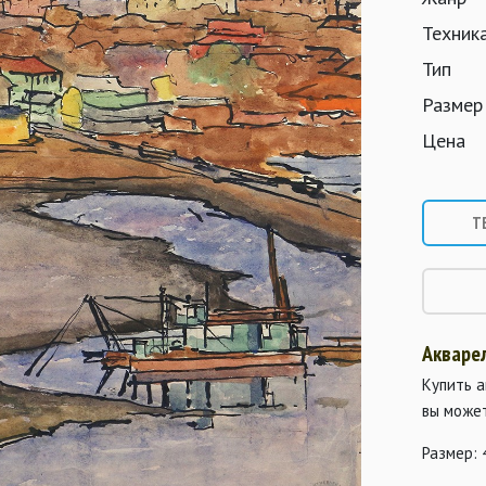
Техник
Тип
Размер
Цена
Т
Акварел
Купить а
вы може
Размер: 