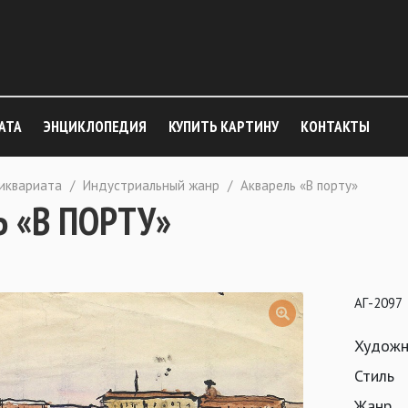
АТА
ЭНЦИКЛОПЕДИЯ
КУПИТЬ КАРТИНУ
КОНТАКТЫ
тиквариата
/
Индустриальный жанр
/
Акварель «В порту»
 «В ПОРТУ»
АГ-2097
Художн
Стиль
Жанр