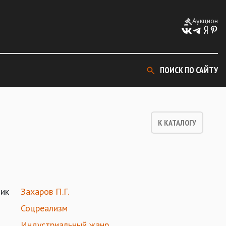
Аукцион
ПОИСК ПО САЙТУ
К КАТАЛОГУ
ик
Захаров П.Г.
Соцреализм
Индустриальный жанр