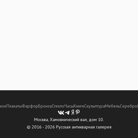
кое
Плакаты
Фарфор
Бронза
Стекло
Часы
Книги
Скульптура
Мебель
Серебро
Москва, Хамовнический вал, дом 10.
© 2016 - 2026 Русская антикварная галерея