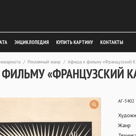
АТА
ЭНЦИКЛОПЕДИЯ
КУПИТЬ КАРТИНУ
КОНТАКТЫ
тиквариата
/
Рекламный жанр
/
Афиша к фильму «Французский К
 ФИЛЬМУ «ФРАНЦУЗСКИЙ К
АГ-5402
Художн
Жанр
Техник