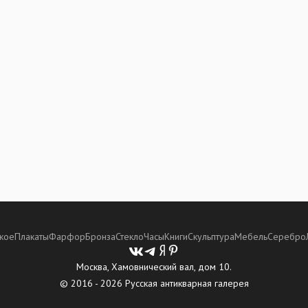
кое
Плакаты
Фарфор
Бронза
Стекло
Часы
Книги
Скульптура
Мебель
Серебро
Москва, Хамовнический вал, дом 10.
© 2016 - 2026 Русская антикварная галерея