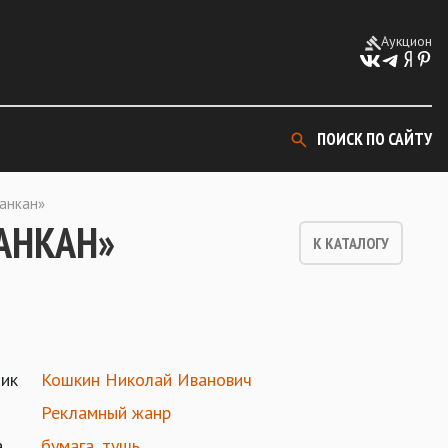
Аукцион
ПОИСК ПО САЙТУ
анкан»
АНКАН»
К КАТАЛОГУ
ик
Кошкин Николай Иванович
Рекламный жанр
а
бумага
,
тушь