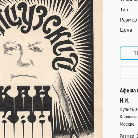
Тип
Размер
Цена
Т
Афиша 
Н.И.
Купить 
Кошкина 
Москве.
Размер: 