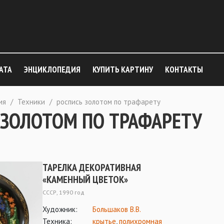
АТА
ЭНЦИКЛОПЕДИЯ
КУПИТЬ КАРТИНУ
КОНТАКТЫ
ия
/
Техники
/
роспись золотом по трафарету
 ЗОЛОТОМ ПО ТРАФАРЕТУ
ТАРЕЛКА ДЕКОРАТИВНАЯ
«КАМЕННЫЙ ЦВЕТОК»
СССР, 1990 год
Художник:
Большаков В.В.
Техника:
крытье
,
полихромная