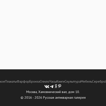
кое
Плакаты
Фарфор
Бронза
Стекло
Часы
Книги
Скульптура
Мебель
Серебро
Москва, Хамовнический вал, дом 10.
© 2016 - 2026 Русская антикварная галерея