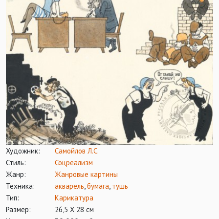
Художник:
Самойлов Л.С.
Стиль:
Соцреализм
Жанр:
Жанровые картины
Техника:
акварель
,
бумага
,
тушь
Тип:
Карикатура
Размер:
26,5 Х 28 см