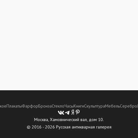
кое
Плакаты
Фарфор
Бронза
Стекло
Часы
Книги
Скульптура
Мебель
Серебро
Москва, Хамовнический вал, дом 10.
© 2016 - 2026 Русская антикварная галерея