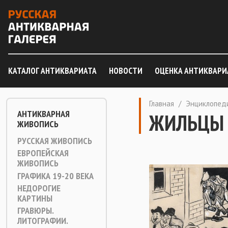
КАТАЛОГ АНТИКВАРИАТА
НОВОСТИ
ОЦЕНКА АНТИКВАРИ
Главная
/
Энциклопед
АНТИКВАРНАЯ
ЖИЛЬЦЫ
ЖИВОПИСЬ
РУССКАЯ ЖИВОПИСЬ
ЕВРОПЕЙСКАЯ
ЖИВОПИСЬ
ГРАФИКА 19-20 ВЕКА
НЕДОРОГИЕ
КАРТИНЫ
ГРАВЮРЫ.
ЛИТОГРАФИИ.