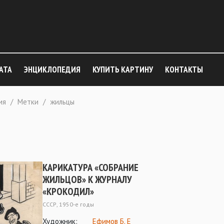
АТА
ЭНЦИКЛОПЕДИЯ
КУПИТЬ КАРТИНУ
КОНТАКТЫ
ия
/
Метки
/
жильцы
КАРИКАТУРА «СОБРАНИЕ
ЖИЛЬЦОВ» К ЖУРНАЛУ
«КРОКОДИЛ»
СССР, 1950-е годы
Художник:
Ефимов Б. Е