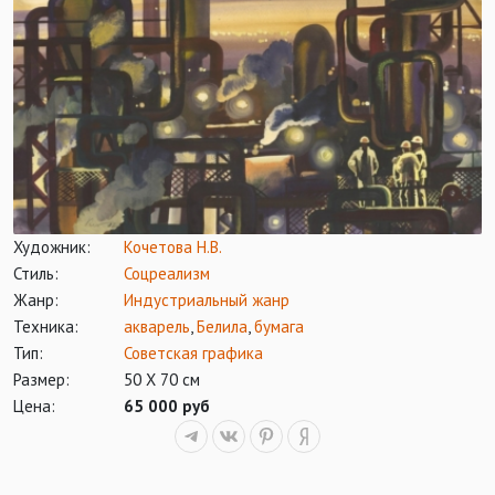
Художник:
Кочетова Н.В.
Стиль:
Соцреализм
Жанр:
Индустриальный жанр
Техника:
акварель
,
Белила
,
бумага
Тип:
Советская графика
Размер:
50 Х 70 см
Цена:
65 000 руб