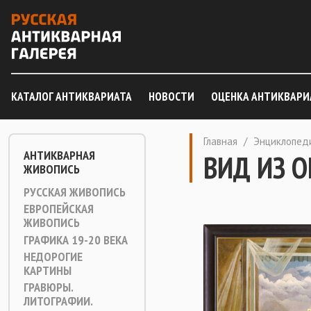
КАТАЛОГ АНТИКВАРИАТА
НОВОСТИ
ОЦЕНКА АНТИКВАРИ
Главная
/
Энциклопед
АНТИКВАРНАЯ
ВИД ИЗ 
ЖИВОПИСЬ
РУССКАЯ ЖИВОПИСЬ
ЕВРОПЕЙСКАЯ
ЖИВОПИСЬ
ГРАФИКА 19-20 ВЕКА
НЕДОРОГИЕ
КАРТИНЫ
ГРАВЮРЫ.
ЛИТОГРАФИИ.