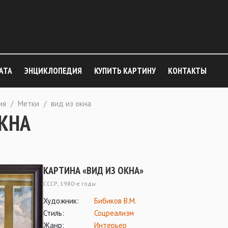
АТА
ЭНЦИКЛОПЕДИЯ
КУПИТЬ КАРТИНУ
КОНТАКТЫ
ия
/
Метки
/
вид из окна
ОКНА
КАРТИНА «ВИД ИЗ ОКНА»
СССР, 1980-е годы
Художник:
Бибиков В.М.
Стиль:
Соцреализм
Жанр:
Интерьер