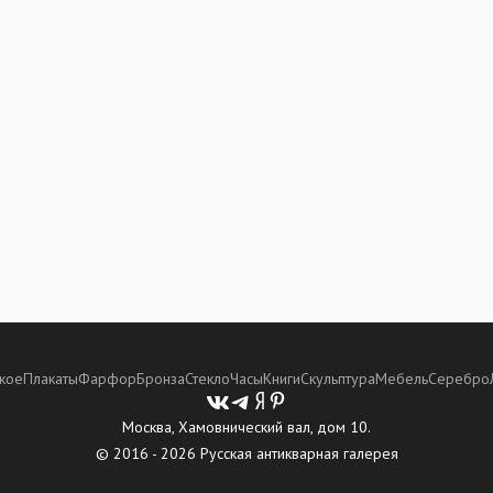
кое
Плакаты
Фарфор
Бронза
Стекло
Часы
Книги
Скульптура
Мебель
Серебро
Москва, Хамовнический вал, дом 10.
© 2016 - 2026 Русская антикварная галерея