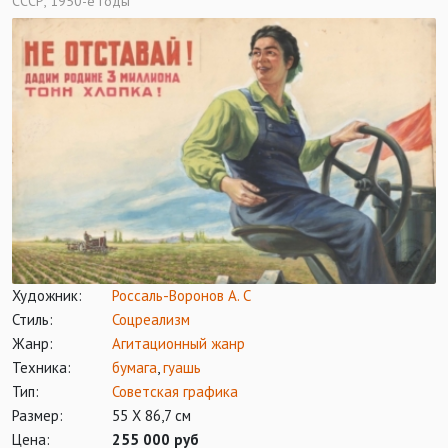
СССР, 1950-е годы
Художник:
Россаль-Воронов А. С
Стиль:
Соцреализм
Жанр:
Агитационный жанр
Техника:
бумага
,
гуашь
Тип:
Советская графика
Размер:
55 Х 86,7 см
Цена:
255 000 руб