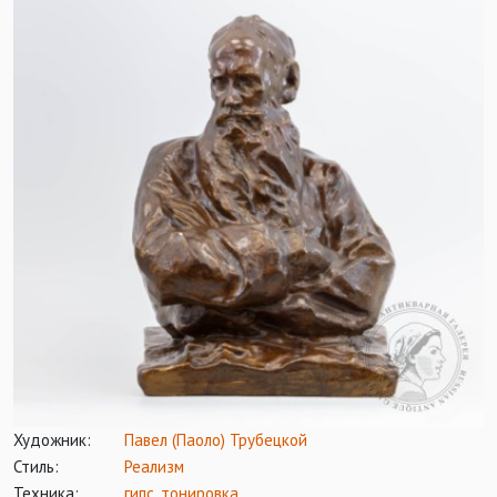
Художник:
Павел (Паоло) Трубецкой
Стиль:
Реализм
Техника:
гипс
,
тонировка