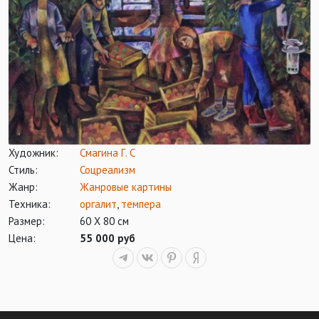
Художник:
Смагина Г. С
Стиль:
Соцреализм
Жанр:
Жанровые картины
Техника:
оргалит
,
темпера
Размер:
60 Х 80 см
Цена:
55 000 руб