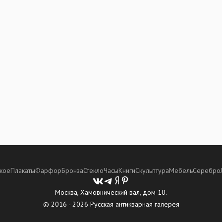
кое
Плакаты
Фарфор
Бронза
Стекло
Часы
Книги
Скульптура
Мебель
Серебро
Москва, Хамовнический вал, дом 10.
© 2016 - 2026 Русская антикварная галерея