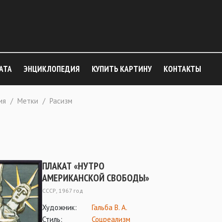
АТА
ЭНЦИКЛОПЕДИЯ
КУПИТЬ КАРТИНУ
КОНТАКТЫ
ия
/
Метки
/
Расизм
ПЛАКАТ «НУТРО
АМЕРИКАНСКОЙ СВОБОДЫ»
СССР, 1967 год
Художник:
Гальба В. А.
Стиль:
Соцреализм