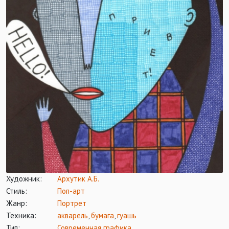
Художник:
Архутик А.Б.
Стиль:
Поп-арт
Жанр:
Портрет
Техника:
акварель
,
бумага
,
гуашь
Тип:
Современная графика