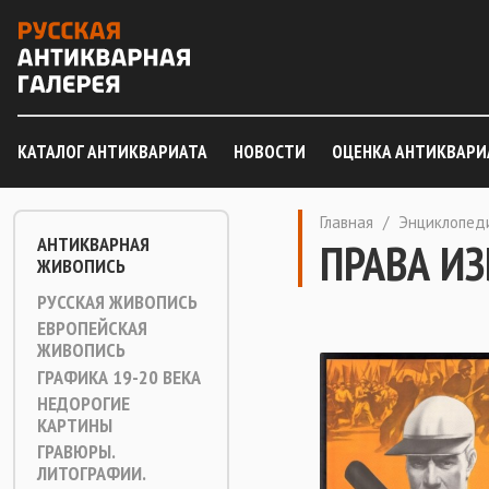
КАТАЛОГ АНТИКВАРИАТА
НОВОСТИ
ОЦЕНКА АНТИКВАРИ
Главная
/
Энциклопед
АНТИКВАРНАЯ
ПРАВА И
ЖИВОПИСЬ
РУССКАЯ ЖИВОПИСЬ
ЕВРОПЕЙСКАЯ
ЖИВОПИСЬ
ГРАФИКА 19-20 ВЕКА
НЕДОРОГИЕ
КАРТИНЫ
ГРАВЮРЫ.
ЛИТОГРАФИИ.