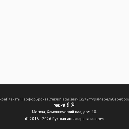
кое
Плакаты
Фарфор
Бронза
Стекло
Часы
Книги
Скульптура
Мебель
Серебро
Москва, Хамовнический вал, дом 10.
© 2016 - 2026 Русская антикварная галерея