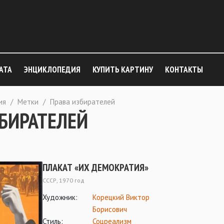
АТА
ЭНЦИКЛОПЕДИЯ
КУПИТЬ КАРТИНУ
КОНТАКТЫ
ия
/
Метки
/
Права избирателей
ЗБИРАТЕЛЕЙ
ПЛАКАТ «ИХ ДЕМОКРАТИЯ»
СССР, 1970 год
Художник:
Корецкий Виктор
Борисович
Стиль:
Соцреализм