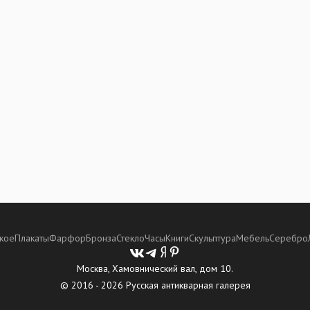
кое
Плакаты
Фарфор
Бронза
Стекло
Часы
Книги
Скульптура
Мебель
Серебро
Москва, Хамовнический вал, дом 10.
© 2016 - 2026 Русская антикварная галерея