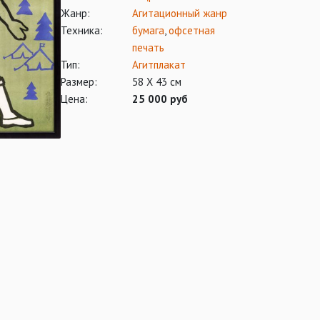
Жанр:
Агитационный жанр
Техника:
бумага
,
офсетная
печать
Тип:
Агитплакат
Размер:
58 Х 43 см
Цена:
25 000 руб