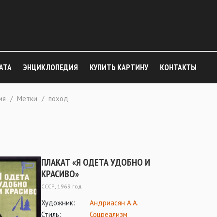
АТА
ЭНЦИКЛОПЕДИЯ
КУПИТЬ КАРТИНУ
КОНТАКТЫ
ия
/
Метки
/
поход
ПЛАКАТ «Я ОДЕТА УДОБНО И
КРАСИВО»
СССР, 1969 год
Художник:
Андриасян А.А.
Стиль:
Соцреализм