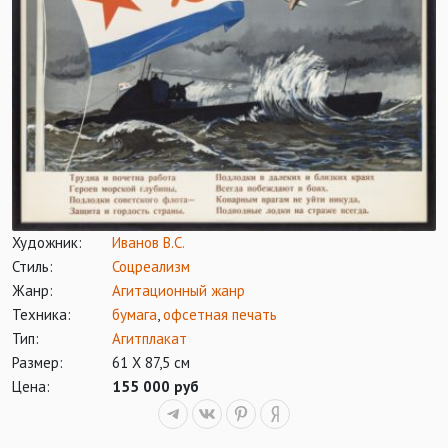
Художник:
Иванов В.С.
Стиль:
Соцреализм
Жанр:
Агитационный жанр
Техника:
бумага
,
офсетная печать
Тип:
Агитплакат
Размер:
61 Х 87,5 см
Цена:
155 000 руб