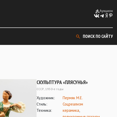
Аукцион
ПОИСК ПО САЙТУ
СКУЛЬПТУРА «ПЛЯСУНЬЯ»
СССР, 1950-е годы
Художник:
Пермяк М.Е.
Стиль:
Соцреализм
Техника:
керамика
,
полихромные глазури