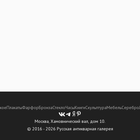
кое
Плакаты
Фарфор
Бронза
Стекло
Часы
Книги
Скульптура
Мебель
Серебро
Москва, Хамовнический вал, дом 10.
© 2016 - 2026 Русская антикварная галерея