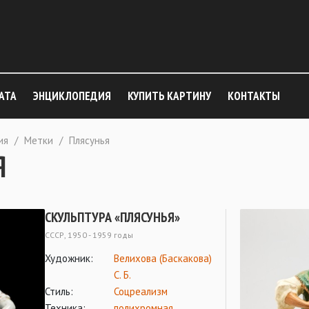
АТА
ЭНЦИКЛОПЕДИЯ
КУПИТЬ КАРТИНУ
КОНТАКТЫ
ия
/
Метки
/
Плясунья
Я
СКУЛЬПТУРА «ПЛЯСУНЬЯ»
СССР, 1950 - 1959 годы
Художник:
Велихова (Баскакова)
С. Б.
Стиль:
Соцреализм
Техника:
полихромная