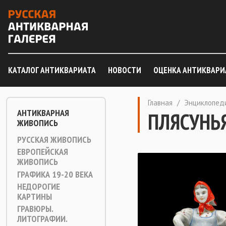
КАТАЛОГ АНТИКВАРИАТА
НОВОСТИ
ОЦЕНКА АНТИКВАРИ
Главная
/
Энциклопед
АНТИКВАРНАЯ
ПЛЯСУНЬ
ЖИВОПИСЬ
РУССКАЯ ЖИВОПИСЬ
ЕВРОПЕЙСКАЯ
ЖИВОПИСЬ
ГРАФИКА 19-20 ВЕКА
НЕДОРОГИЕ
КАРТИНЫ
ГРАВЮРЫ.
ЛИТОГРАФИИ.