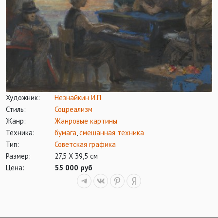
Художник:
Незнайкин И.П
Стиль:
Соцреализм
Жанр:
Жанровые картины
Техника:
бумага
,
смешанная техника
Тип:
Советская графика
Размер:
27,5 Х 39,5 см
Цена:
55 000 руб