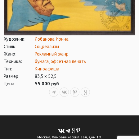
Художник:
Лобанова Ирина
Стиль:
Соцреализм
Жанр:
Рекламный жанр
Техника:
бумага
,
офсетная печать
Тип:
Киноафиша
Размер:
83,5 х 52,5
Цена:
55 000 руб
Москва, Хамовнический вал, дом 10.