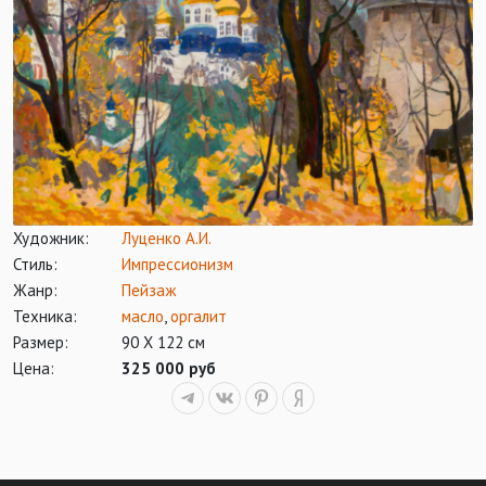
Художник:
Луценко А.И.
Стиль:
Импрессионизм
Жанр:
Пейзаж
Техника:
масло
,
оргалит
Размер:
90 Х 122 см
Цена:
325 000 руб