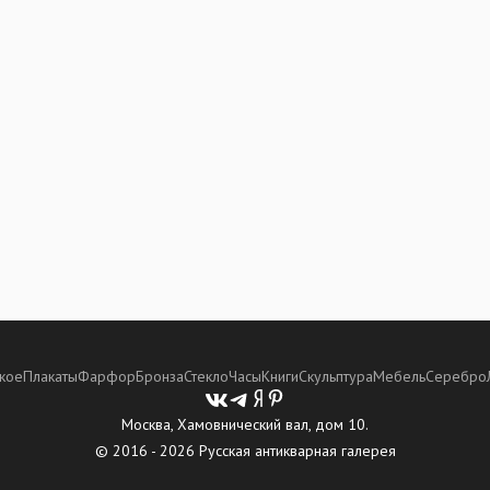
кое
Плакаты
Фарфор
Бронза
Стекло
Часы
Книги
Скульптура
Мебель
Серебро
Москва, Хамовнический вал, дом 10.
© 2016 - 2026 Русская антикварная галерея