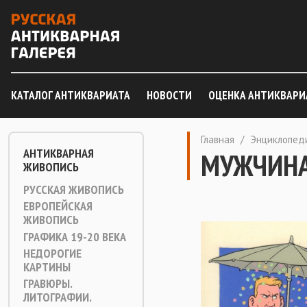
КАТАЛОГ АНТИКВАРИАТА
НОВОСТИ
ОЦЕНКА АНТИКВАРИ
Главная
/
Энциклопед
АНТИКВАРНАЯ
МУЖЧИНА
ЖИВОПИСЬ
РУССКАЯ ЖИВОПИСЬ
ЕВРОПЕЙСКАЯ
ЖИВОПИСЬ
ГРАФИКА 19-20 ВЕКА
НЕДОРОГИЕ
КАРТИНЫ
ГРАВЮРЫ.
ЛИТОГРАФИИ.