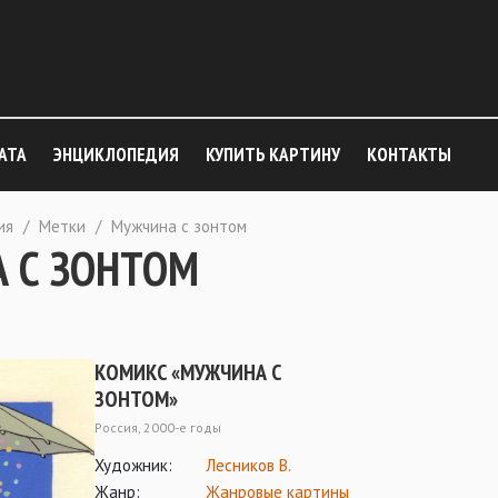
АТА
ЭНЦИКЛОПЕДИЯ
КУПИТЬ КАРТИНУ
КОНТАКТЫ
ия
/
Метки
/
Мужчина с зонтом
 С ЗОНТОМ
КОМИКС «МУЖЧИНА С
ЗОНТОМ»
Россия, 2000-е годы
Художник:
Лесников В.
Жанр:
Жанровые картины