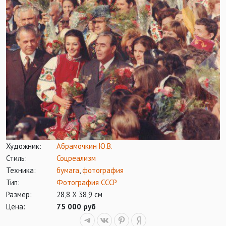
Художник:
Абрамочкин Ю.В.
Стиль:
Соцреализм
Техника:
бумага
,
фотография
Тип:
Фотография СССР
Размер:
28,8 Х 38,9 см
Цена:
75 000 руб