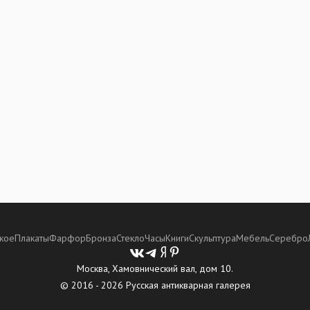
кое
Плакаты
Фарфор
Бронза
Стекло
Часы
Книги
Скульптура
Мебель
Серебро
Москва, Хамовнический вал, дом 10.
© 2016 - 2026 Русская антикварная галерея