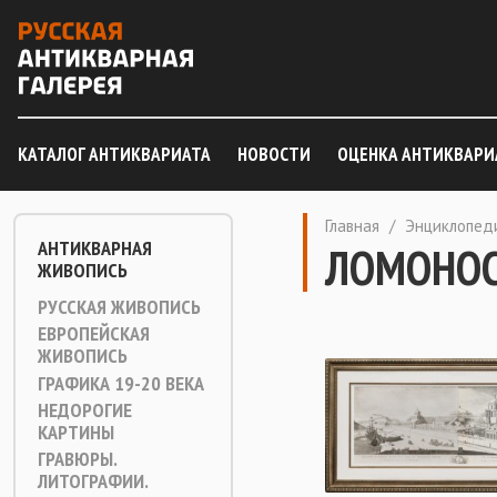
КАТАЛОГ АНТИКВАРИАТА
НОВОСТИ
ОЦЕНКА АНТИКВАРИ
Главная
/
Энциклопед
АНТИКВАРНАЯ
ЛОМОНО
ЖИВОПИСЬ
РУССКАЯ ЖИВОПИСЬ
ЕВРОПЕЙСКАЯ
ЖИВОПИСЬ
ГРАФИКА 19-20 ВЕКА
НЕДОРОГИЕ
КАРТИНЫ
ГРАВЮРЫ.
ЛИТОГРАФИИ.