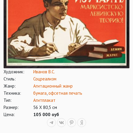
Художник:
Иванов В.С.
Стиль:
Соцреализм
Жанр:
Агитационный жанр
Техника:
бумага
,
офсетная печать
Тип:
Агитплакат
Размер:
56 Х 80,5 см
Цена:
105 000 оуб