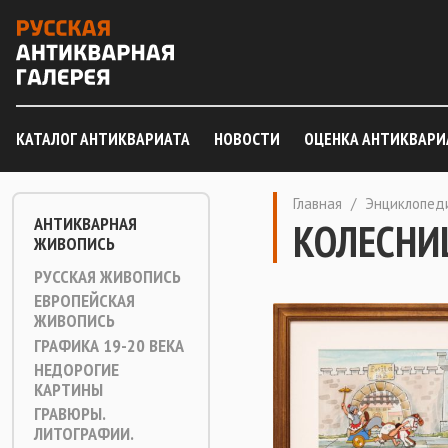
КАТАЛОГ АНТИКВАРИАТА
НОВОСТИ
ОЦЕНКА АНТИКВАРИ
Главная
/
Энциклопед
АНТИКВАРНАЯ
КОЛЕСНИ
ЖИВОПИСЬ
РУССКАЯ ЖИВОПИСЬ
ЕВРОПЕЙСКАЯ
ЖИВОПИСЬ
ГРАФИКА 19-20 ВЕКА
НЕДОРОГИЕ
КАРТИНЫ
ГРАВЮРЫ.
ЛИТОГРАФИИ.