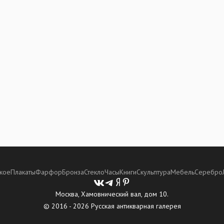
кое
Плакаты
Фарфор
Бронза
Стекло
Часы
Книги
Скульптура
Мебель
Серебро
Москва, Хамовнический вал, дом 10.
© 2016 - 2026 Русская антикварная галерея