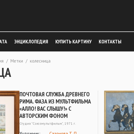
АТА
ЭНЦИКЛОПЕДИЯ
КУПИТЬ КАРТИНУ
КОНТАКТЫ
ия
/
Метки
/
колесница
ЦА
ПОЧТОВАЯ СЛУЖБА ДРЕВНЕГО
РИМА. ФАЗА ИЗ МУЛЬТФИЛЬМА
«АЛЛО! ВАС СЛЫШУ!» С
АВТОРСКИМ ФОНОМ
Студия "Союзмультфильм", 1971 г.
Художник:
Сазонова Т. П.