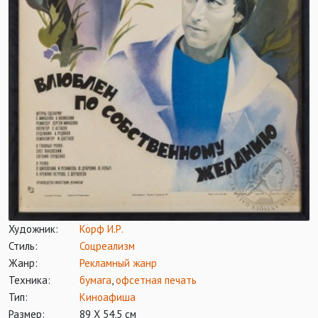
Художник:
Корф И.Р.
Стиль:
Соцреализм
Жанр:
Рекламный жанр
Техника:
бумага
,
офсетная печать
Тип:
Киноафиша
Размер:
89 Х 54,5 см