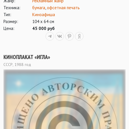
Жанр:
Рекламный жанр
Техника:
бумага
,
офсетная печать
Тип:
Киноафиша
Размер:
104 х 64 см
Цена:
45 000 руб
КИНОПЛАКАТ «ИГЛА»
СССР, 1988 год