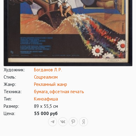
Художник:
Богданов Л. Р.
Стиль:
Соцреализм
Жанр:
Рекламный жанр
Техника:
бумага
,
офсетная печать
Тип:
Киноафиша
Размер:
89 х 55,5 см
Цена:
55 000 руб