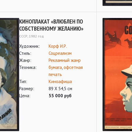
КИНОПЛАКАТ «ВЛЮБЛЕН ПО
СОБСТВЕННОМУ ЖЕЛАНИЮ»
СССР, 1982 год
Художник:
Корф И.Р.
Стиль:
Соцреализм
Жанр:
Рекламный жанр
Техника:
бумага
,
офсетная
печать
Тип:
Киноафиша
Размер:
89 Х 54,5 см
Цена:
55 000 руб