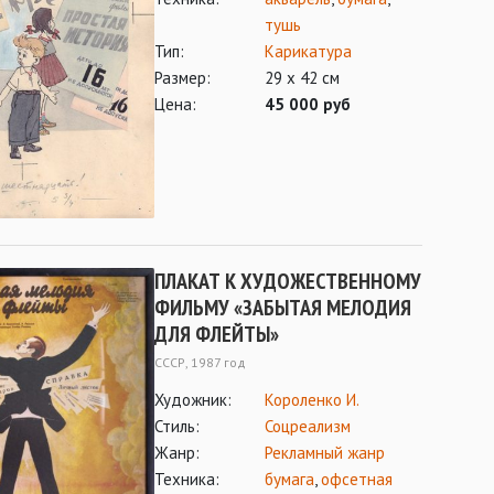
тушь
Тип:
Карикатура
Размер:
29 х 42 см
Цена:
45 000 руб
ПЛАКАТ К ХУДОЖЕСТВЕННОМУ
ФИЛЬМУ «ЗАБЫТАЯ МЕЛОДИЯ
ДЛЯ ФЛЕЙТЫ»
СССР, 1987 год
Художник:
Короленко И.
Стиль:
Соцреализм
Жанр:
Рекламный жанр
Техника:
бумага
,
офсетная