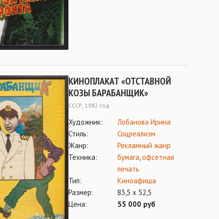
КИНОПЛАКАТ «ОТСТАВНОЙ
КОЗЫ БАРАБАНЩИК»
СССР, 1982 год
Художник:
Лобанова Ирина
Стиль:
Соцреализм
Жанр:
Рекламный жанр
Техника:
бумага
,
офсетная
печать
Тип:
Киноафиша
Размер:
83,5 х 52,5
Цена:
55 000 руб