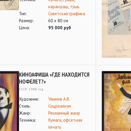
карандаш
,
тушь
Тип:
Советская графика
Размер:
60 х 80 см
Цена:
95 000 руб
КИНОАФИША «ГДЕ НАХОДИТСЯ
НОФЕЛЕТ?»
СССР, 1988 год
Художник:
Улымов А.В.
Стиль:
Соцреализм
Жанр:
Рекламный жанр
Техника:
бумага
,
офсетная
печать