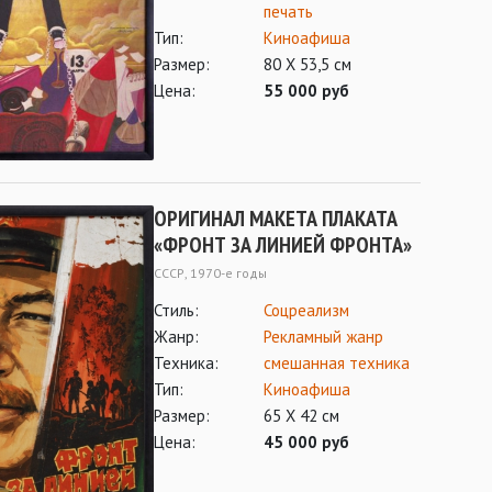
печать
Тип:
Киноафиша
Размер:
80 Х 53,5 см
Цена:
55 000 руб
ОРИГИНАЛ МАКЕТА ПЛАКАТА
«ФРОНТ ЗА ЛИНИЕЙ ФРОНТА»
СССР, 1970-е годы
Стиль:
Соцреализм
Жанр:
Рекламный жанр
Техника:
смешанная техника
Тип:
Киноафиша
Размер:
65 Х 42 см
Цена:
45 000 руб