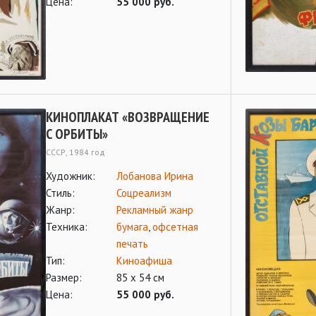
Цена:
55 000 руб.
КИНОПЛАКАТ «ВОЗВРАЩЕНИЕ
С ОРБИТЫ»
СССР, 1984 год
Художник:
Лобанова Ирина
Стиль:
Соцреализм
Жанр:
Рекламный жанр
Техника:
бумага
,
офсетная
печать
Тип:
Киноафиша
Размер:
85 х 54 см
Цена:
55 000 руб.