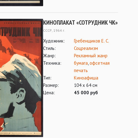
КИНОПЛАКАТ «СОТРУДНИК ЧК»
СССР, 1964 г.
Художник:
Гребенщиков Е. С.
Стиль:
Соцреализм
Жанр:
Рекламный жанр
Техника:
бумага
,
офсетная
печать
Тип:
Киноафиша
Размер:
104 х 64 см
Цена:
45 000 руб