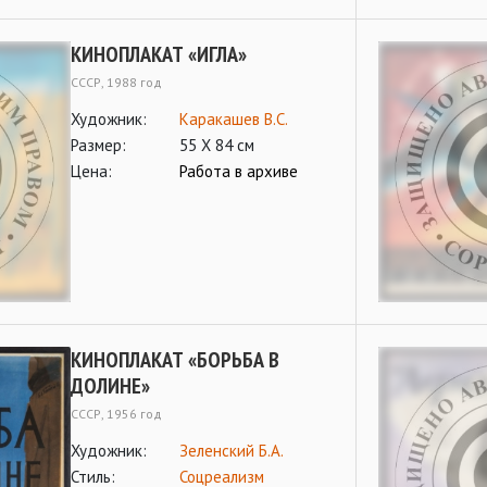
КИНОПЛАКАТ «ИГЛА»
СССР, 1988 год
Художник:
Каракашев В.С.
Размер:
55 Х 84 см
Цена:
Работа в архиве
КИНОПЛАКАТ «БОРЬБА В
ДОЛИНЕ»
СССР, 1956 год
Художник:
Зеленский Б.А.
Стиль:
Соцреализм