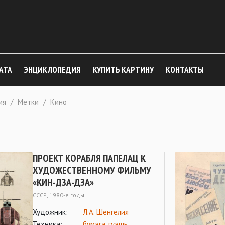
АТА
ЭНЦИКЛОПЕДИЯ
КУПИТЬ КАРТИНУ
КОНТАКТЫ
ия
/
Метки
/
Кино
ПРОЕКТ КОРАБЛЯ ПАПЕЛАЦ К
ХУДОЖЕСТВЕННОМУ ФИЛЬМУ
«КИН-ДЗА-ДЗА»
СССР, 1980-е годы.
Художник:
Л.А. Шенгелия
Техника:
бумага
,
гуашь
,