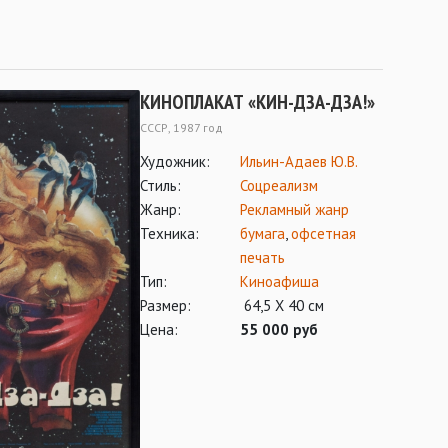
КИНОПЛАКАТ «КИН-ДЗА-ДЗА!»
СССР, 1987 год
Художник:
Ильин-Адаев Ю.В.
Стиль:
Соцреализм
Жанр:
Рекламный жанр
Техника:
бумага
,
офсетная
печать
Тип:
Киноафиша
Размер:
64,5 Х 40 см
Цена:
55 000 руб