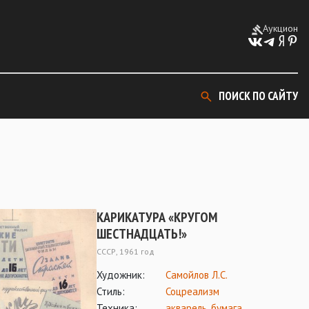
Аукцион
ПОИСК ПО САЙТУ
КАРИКАТУРА «КРУГОМ
ШЕСТНАДЦАТЬ!»
СССР, 1961 год
Художник:
Самойлов Л.С.
Стиль:
Соцреализм
Техника:
акварель
,
бумага
,