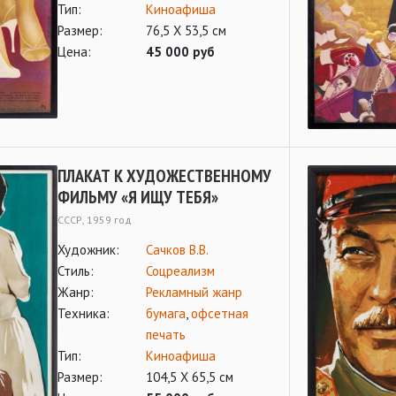
Тип:
Киноафиша
Размер:
76,5 Х 53,5 см
Цена:
45 000 руб
ПЛАКАТ К ХУДОЖЕСТВЕННОМУ
ФИЛЬМУ «Я ИЩУ ТЕБЯ»
СССР, 1959 год
Художник:
Сачков В.В.
Стиль:
Соцреализм
Жанр:
Рекламный жанр
Техника:
бумага
,
офсетная
печать
Тип:
Киноафиша
Размер:
104,5 Х 65,5 см