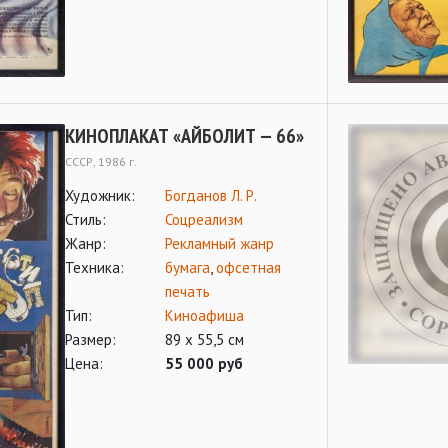
КИНОПЛАКАТ «АЙБОЛИТ — 66»
СССР, 1986 г.
Художник:
Богданов Л. Р.
Стиль:
Соцреализм
Жанр:
Рекламный жанр
Техника:
бумага
,
офсетная
печать
Тип:
Киноафиша
Размер:
89 х 55,5 см
Цена:
55 000 руб